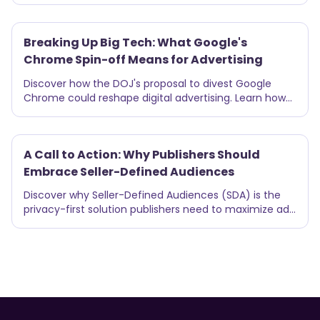
like CSAM. At C Wire, we apply KYC-like standards, vet
every ad placement, and ensure full transparency.
Breaking Up Big Tech: What Google's
Chrome Spin-off Means for Advertising
Discover how the DOJ's proposal to divest Google
Chrome could reshape digital advertising. Learn how
AI-powered cookieless solutions are driving innovation.
A Call to Action: Why Publishers Should
Embrace Seller-Defined Audiences
Discover why Seller-Defined Audiences (SDA) is the
privacy-first solution publishers need to maximize ad
revenue and protect user data in a post-cookie world.