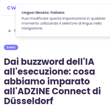
Skip to main content
Torna al blog
Event
Dai buzzword dell'IA
all'esecuzione: cosa
abbiamo imparato
all'ADZINE Connect di
Düsseldorf