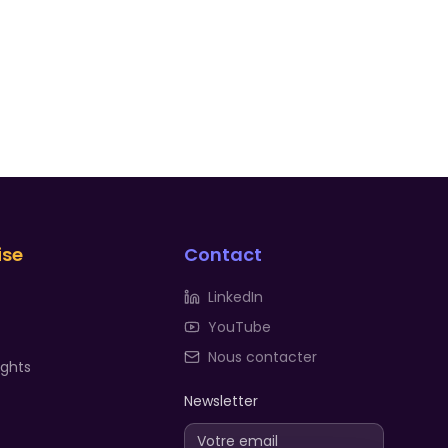
ise
Contact
LinkedIn
YouTube
Nous contacter
ights
Newsletter