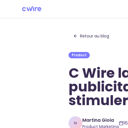
Skip to main content
Retour au blog
Product
C Wire 
publicit
stimule
Martina Gioia
1
M
Product Marketing