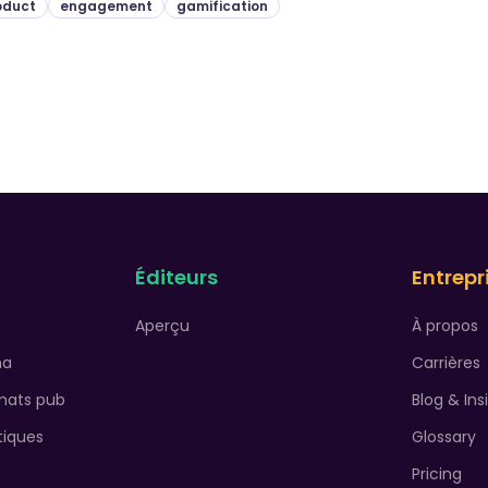
oduct
engagement
gamification
Éditeurs
Entrepr
Aperçu
À propos
na
Carrières
mats pub
Blog & Ins
iques
Glossary
Pricing