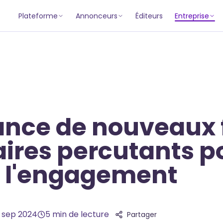
Plateforme
Annonceurs
Éditeurs
Entreprise
lance de nouveaux
aires percutants p
r l'engagement
6 sep 2024
5
min de lecture
Partager