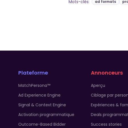
Mots-clés
:
ad formats
pr
Plateforme
Annonceurs
MatchPersona™
Aperçu
Ad Experience Engine
Ciblage par perso
Signal & Context Engine
Expériences & for
Activation programmatique
Deals programmat
Outcome-Based Bidder
Success stories