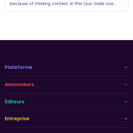
because of missing context. In this Quo Vadis Live
session recorded in London, Rui de Freitas explains why
context engineering is the real bottleneck for agentic
advertising and how MatchPersona™ turns brand
inputs into actionable marketing personas that can
be activated across media without cookies or IDs.
Plateforme
Annonceurs
Éditeurs
Entreprise