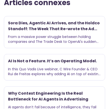
Articles connexes
Sora Dies, Agentic AI Arrives, and the Holdco
Standoff: The Week That Re-wrote the Ad
Playbook
From a massive power struggle between holding
companies and The Trade Desk to OpenAI's sudden
pivot from video creation to ad revenue, the digital
advertising playbook is being rewritten in real-time.
Discover the top five structural shifts in ad-tech,
AI Is Not a Feature. It’s an Operating Model.
agentic AI, and media buying that will redefine your
strategy this quarter.
In this Quo Vadis Live webinar, C Wire Founder & CEO
Rui de Freitas explores why adding AI on top of existing
workflows only delivers marginal gains and why the
real transformation happens when companies
redesign their entire operating model to be AI-native.
Why Context Engineering Is the Real
From productivity and leverage to valuation
dynamics, the session offers a practical look at how AI
Bottleneck for AI Agents in Advertising
is reshaping how modern advertising companies are
AI agents don’t fail because of intelligence, they fail
built.